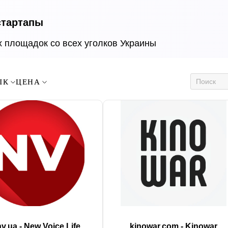
стартапы
х площадок со всех уголков Украины
ЫК
ЦЕНА
.nv.ua - New Voice Life
kinowar.com - Kinowar