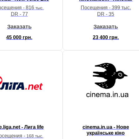
осещения - 816
Посещения - 399 тыс.
тыс.
DR - 77
DR - 35
Заказать
Заказать
45 000
грн.
23 400
грн.
fe.liga.net - Лига life
cinema.in.ua - Нове
українське кіно
осещения -
168 тыс.