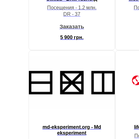
Посещения - 1.2 млн.
П
DR - 37
Заказать
5 900
грн.
md-eksperiment.org - Md
li
eksperiment
П