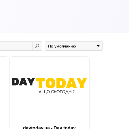
daytoday.ua - Day today