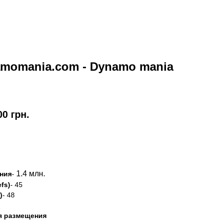
momania.com - Dynamo mania
00
грн.
азать
1.4 млн.
ния
-
fs)
- 45
)
- 48
я размещения