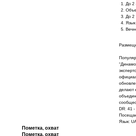
До 2 
Объе
До 2
Язык
Вечн
Размеще
Популяр
“Динамо
эксперт
официал
обновле
делают 
объедин
сообщес
DR: 41 -
Посещае
Язык: U
Пометка, охват
Пометка, охват