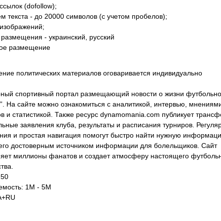
ссылок (dofollow);
м текста - до 20000 символов (с учетом пробелов);
 изображений;
 размещения - украинский, русский
ое размещение
ние политических материалов оговаривается индивидуально
ный спортивный портал размещающий новости о жизни футбольно
”. На сайте можно ознакомиться с аналитикой, интервью, мнениям
ов и статистикой. Также ресурс dynamomania.com публикует трансф
ьные заявления клуба, результаты и расписания турниров. Регуля
ния и простая навигация помогут быстро найти нужную информац
его достоверным источником информации для болельщиков. Сайт
яет миллионы фанатов и создает атмосферу настоящего футболь
тва.
 50
мость: 1М - 5М
A+RU