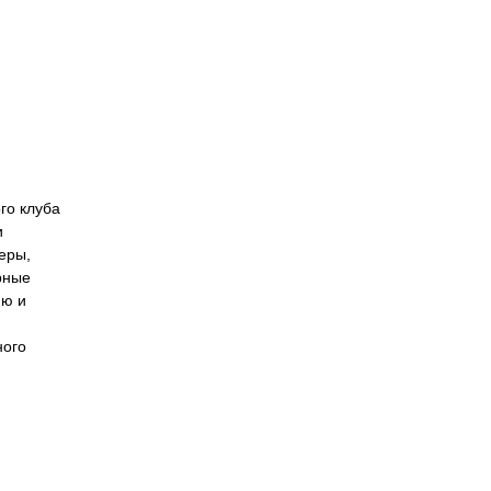
го клуба
и
еры,
рные
ию и
ного