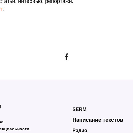
статьи, интервью, репортажи.
ут
.
и
SERM
Написание текстов
ка
енциальности
Радио