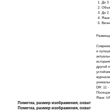
До 3 
Объе
До 2
Язык
Вечн
Размеще
Совреме
и путеш
актуаль
история
другой 
устойчи
журнали
уникаль
DR: 11 -
Посещае
Язык: U
Пометка, размер изображения, охват
Пометка, размер изображения, охват