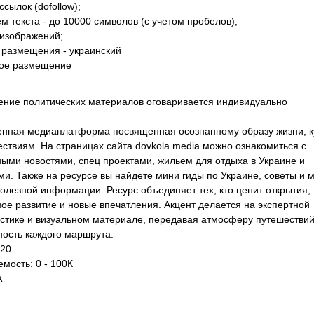
ссылок (dofollow);
м текста - до 10000 символов (с учетом пробелов);
 изображений;
 размещения - украинский
ое размещение
ние политических материалов оговаривается индивидуально
нная медиаплатформа посвященная осознанному образу жизни, к
ествиям. На страницах сайта dovkola.media можно ознакомиться с
ными новостями, спец проектами, жильем для отдыха в Украине и
ми. Также на ресурсе вы найдете мини гиды по Украине, советы и 
полезной информации. Ресурс объединяет тех, кто ценит открытия,
вое развитие и новые впечатления. Акцент делается на экспертной
стике и визуальном материале, передавая атмосферу путешествий
ность каждого маршрута.
 20
мость: 0 - 100К
A