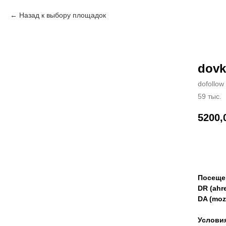
Назад к выбору площадок
dovk
dofollow
59 тыс.
5200,
Зак
Посеще
DR (ahre
DA (moz
Услови