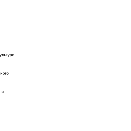
ультуре
много
 и