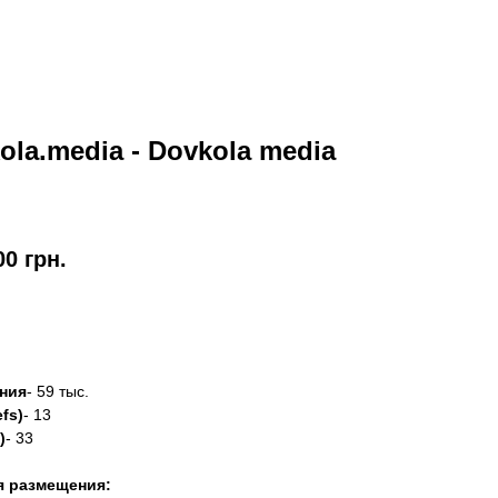
ola.media - Dovkola media
00
грн.
азать
ния
- 59 тыс.
fs)
- 13
)
- 33
я размещения: