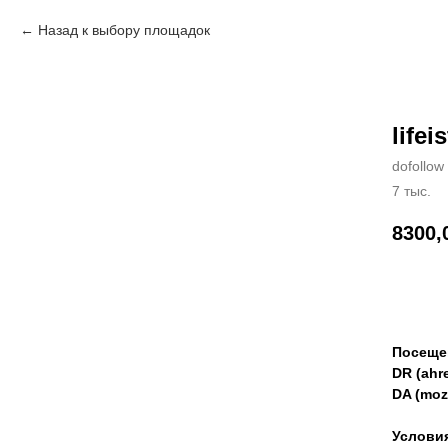
Назад к выбору площадок
lifei
dofollow
7 тыс.
8300,
Зак
Посеще
DR (ahre
DA (moz
Услови