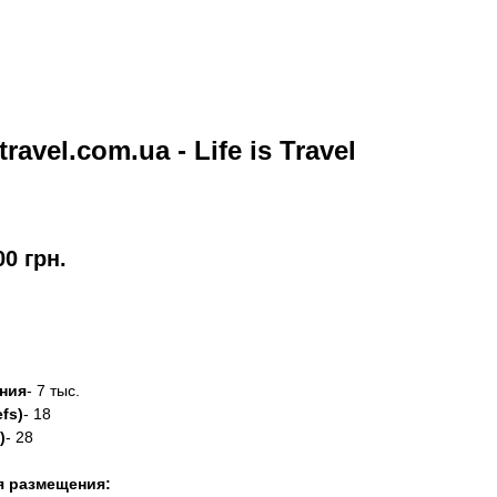
stravel.com.ua - Life is Travel
00
грн.
азать
ния
- 7 тыс.
fs)
- 18
)
- 28
я размещения: