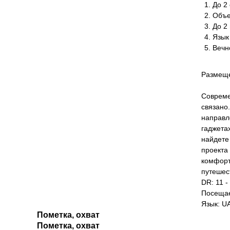
До 2 
Объе
До 2
Язык
Вечн
Размеще
Совреме
связано.
направл
гаджета
найдете
проекта
комфорт
путешес
DR: 11 -
Посещае
Язык: U
Пометка, охват
Пометка, охват