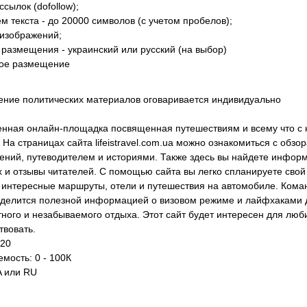
ссылок (dofollow);
м текста - до 20000 символов (с учетом пробелов);
 изображений;
 размещения - украинский или русский (на выбор)
ое размещение
ние политических материалов оговаривается индивидуально
нная онлайн-площадка посвященная путешествиям и всему что с
 На страницах сайта lifeistravel.com.ua можно ознакомиться с обзо
ений, путеводителем и историями. Также здесь вы найдете инфор
х и отзывы читателей. С помощью сайта вы легко спланируете свой
 интересные маршруты, отели и путешествия на автомобиле. Кома
 делится полезной информацией о визовом режиме и лайфхаками 
ного и незабываемого отдыха. Этот сайт будет интересен для люб
твовать.
 20
мость: 0 - 100К
A или RU