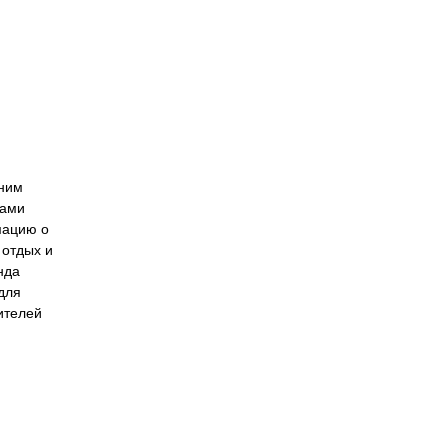
 ним
рами
мацию о
 отдых и
нда
для
ителей