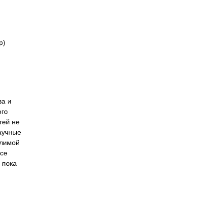
р)
ва и
ого
тей не
аучные
елимой
все
 пока