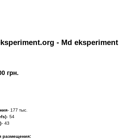
ksperiment.org - Md eksperiment
00
грн.
азать
ния
- 177 тыс.
fs)
- 54
)
- 43
я размещения: