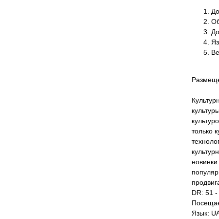
До
Об
До
Яз
Ве
Размеще
Культур
культур
культур
только 
техноло
культур
новинки
популяр
продвиг
DR: 51 -
Посещае
Язык: U