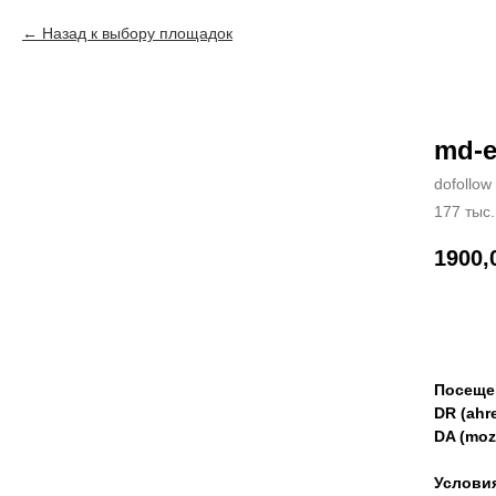
Назад к выбору площадок
md-e
dofollow
177 тыс.
1900,
Зак
Посеще
DR (ahre
DA (moz
Услови