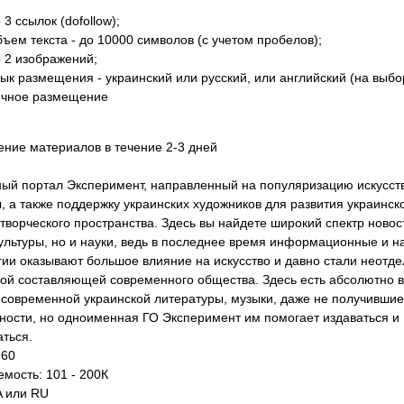
 3 ссылок (dofollow);
ъем текста - до 10000 символов (с учетом пробелов);
 2 изображений;
ык размещения - украинский или русский, или английский (на выбо
чное размещение
ние материалов в течение 2-3 дней
ный портал Эксперимент, направленный на популяризацию искусст
ы, а также поддержку украинских художников для развития украинск
отворческого пространства. Здесь вы найдете широкий спектр новос
культуры, но и науки, ведь в последнее время информационные и н
гии оказывают большое влияние на искусство и давно стали неотд
ной составляющей современного общества. Здесь есть абсолютно 
 современной украинской литературы, музыки, даже не получившие
ности, но одноименная ГО Эксперимент им помогает издаваться и
аться.
 60
мость: 101 - 200К
A или RU