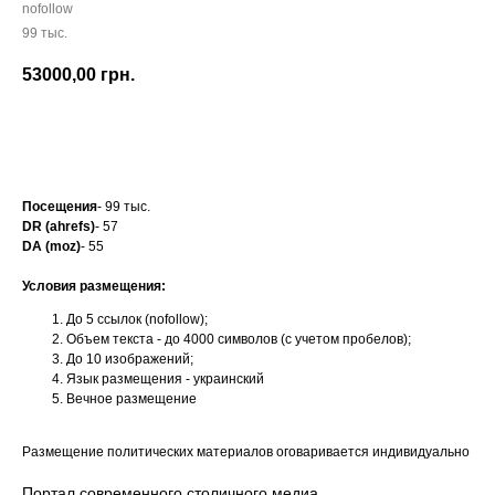
nofollow
99 тыс.
53000,00
грн.
Заказать
Посещения
- 99 тыс.
DR (ahrefs)
- 57
DA (moz)
- 55
Условия размещения:
До 5 ссылок (nofollow);
Объем текста - до 4000 символов (с учетом пробелов);
До 10 изображений;
Язык размещения - украинский
Вечное размещение
Размещение политических материалов оговаривается индивидуально
Портал современного столичного медиа,