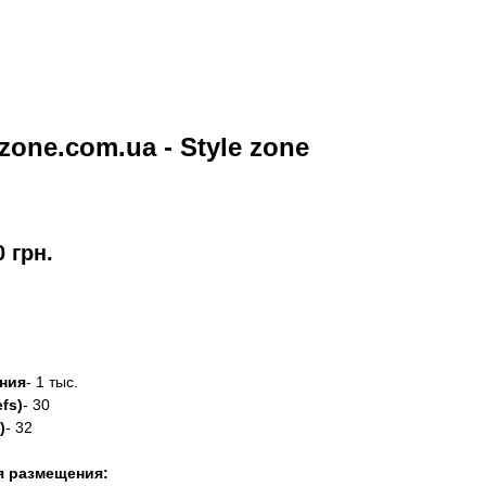
ezone.com.ua - Style zone
0
грн.
азать
ния
- 1 тыс.
fs)
- 30
)
- 32
я размещения: