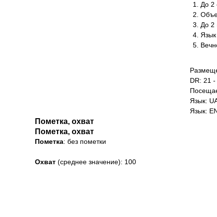
До 2 
Объе
До 2
Язык
Вечн
Размеще
DR: 21 -
Посещае
Язык: U
Язык: E
Пометка, охват
Пометка, охват
Пометка
: без пометки
Охват
(среднее значение): 100