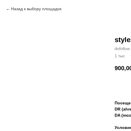
Назад к выбору площадок
styl
dofollow
1 тыс.
900,0
Зак
Посеще
DR (ahre
DA (moz
Услови