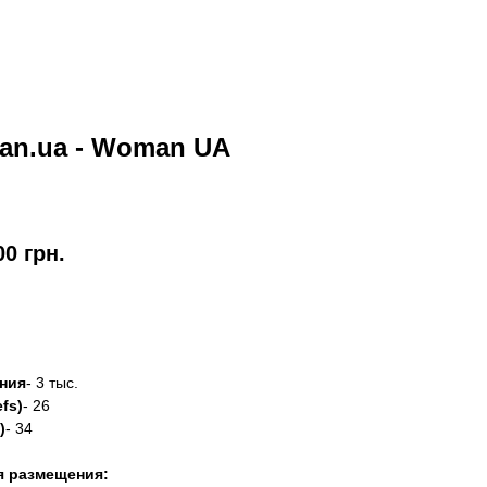
an.ua - Woman UA
00
грн.
азать
ния
- 3 тыс.
fs)
- 26
)
- 34
я размещения: