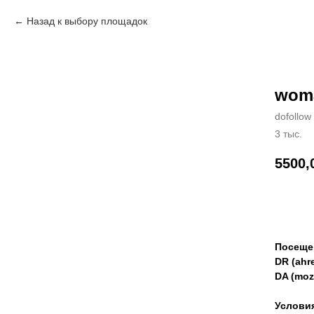
Назад к выбору площадок
wom
dofollow
3 тыс.
5500,
Зак
Посеще
DR (ahre
DA (moz
Услови