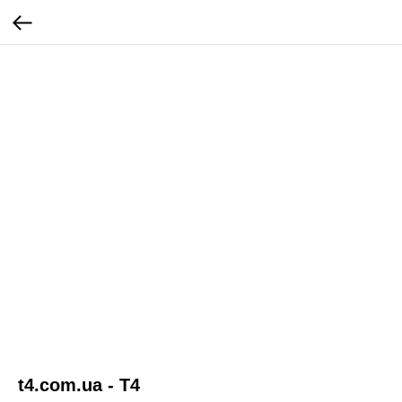
t4.com.ua - Т4