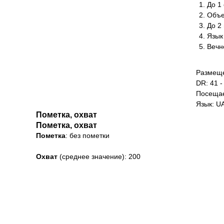
До 1 
Объе
До 2
Язык
Вечн
Размеще
DR: 41 -
Посещае
Язык: U
Пометка, охват
Пометка, охват
Пометка
: без пометки
Охват
(среднее значение): 200