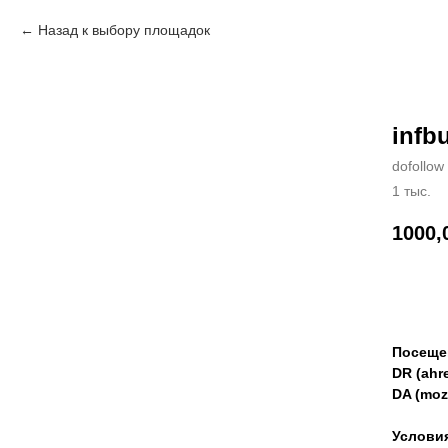
Назад к выбору площадок
infb
dofollow
1 тыс.
1000,
Зак
Посеще
DR (ahre
DA (moz
Услови