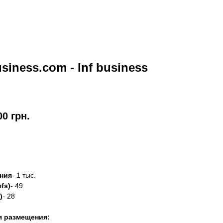
usiness.com - Inf business
00
грн.
азать
ния
- 1 тыс.
fs)
- 49
)
- 28
я размещения: