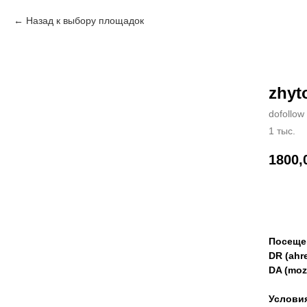
Назад к выбору площадок
zhyt
dofollow
1 тыс.
1800,
Зак
Посеще
DR (ahre
DA (moz
Услови