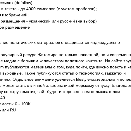
ссылок (dofollow);
м текста - до 4000 символов (с учетом пробелов);
0 изображений;
 размещения - украинский или русский (на выбор)
ое размещение
ние политических материалов оговаривается индивидуально
опулярный ресурс Житомира не только новостной, но и современ
ое медиа с большим количеством полезного контента. На сайте zhy
om публикуются материалы о том, куда пойти, где вкусно поесть и к
и выходные. Также публикуются статьи о технологиях, гаджетах и
ениях. Отдельное внимание уделяется lifestyle-материалам и поче
 может стать отличной альтернативой морскому отпуску. Благодар
у спектру тематик, сайт будет интересен всем пользователям.
 40
мость: 0 - 100К
A или RU