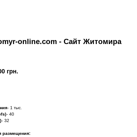
omyr-online.com - Сайт Житомира
00
грн.
азать
ния
- 1 тыс.
fs)
- 40
)
- 32
я размещения: