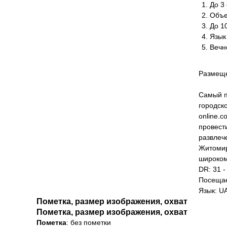
До 3 
Объе
До 1
Язык
Вечн
Размеще
Самый п
городск
online.c
провест
развлеч
Житомир
широком
DR: 31 -
Посещае
Язык: U
Пометка, размер изображения, охват
Пометка, размер изображения, охват
Пометка
: без пометки