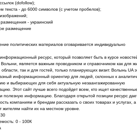
ссылок (dofollow);
м текста - до 6000 символов (с учетом пробелов);
 изображений;
 размещения - украинский
ое размещение
ние политических материалов оговаривается индивидуально
информационный ресурс, который позволяет быть в курсе новосте
 Волыни, является важным проводником и справочником как для ж
 области, так и для гостей, только планирующих визит. Волынь UA э
азный информационный ориентир для людей, склонных к аналити
ю и выбирающих для себя актуальную незаангажированную
цию. Этот сайт лучше всего подойдет всем, кто ищет качественны
 и полезную информацию. Благодаря открытой позиции ресурс дае
ость компаниям и брендам рассказать о своих товарах и услугах, а
т жителям найти их на местном уровне.
 30
мость: 0 - 100К
A