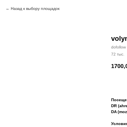
Назад к выбору площадок
voly
dofollow
72 тыс.
1700,
Зак
Посеще
DR (ahre
DA (moz
Услови