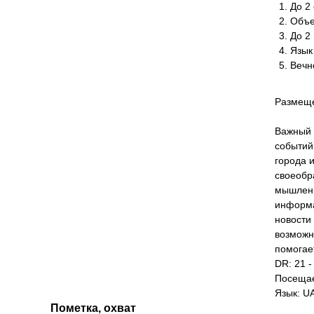
До 2 
Объе
До 2
Язык
Вечн
Размеще
Важный 
событий
города и
своеобр
мышлени
информа
новости
возможн
помогае
DR: 21 -
Посещае
Язык: U
Пометка, охват