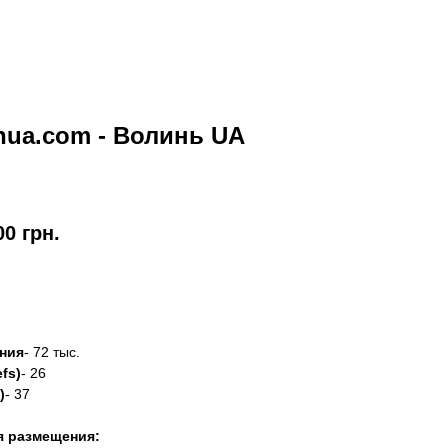
nua.com - Волинь UA
00
грн.
азать
ния
- 72 тыс.
fs)
- 26
)
- 37
я размещения: