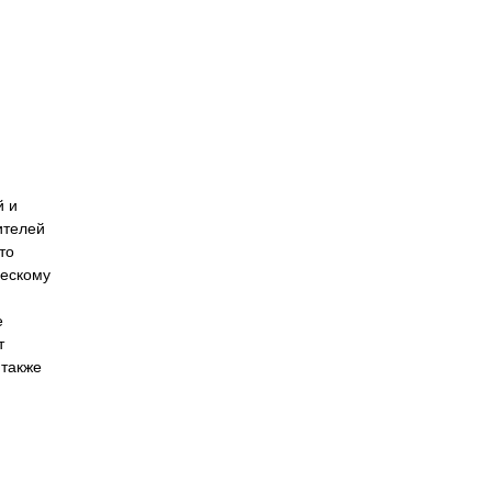
й и
ителей
то
ческому
е
т
 также