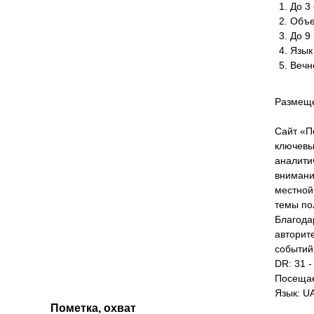
До 3 
Объе
До 9
Язык
Вечн
Размеще
Сайт «П
ключевы
аналити
внимани
местной
темы по
Благода
авторит
событий
DR: 31 -
Посещае
Язык: U
Пометка, охват