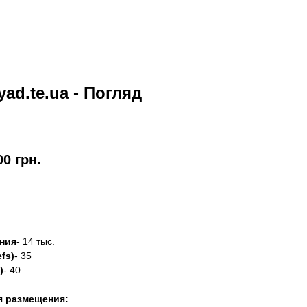
yad.te.ua - Погляд
00
грн.
азать
ния
- 14 тыс.
fs)
- 35
)
- 40
я размещения: