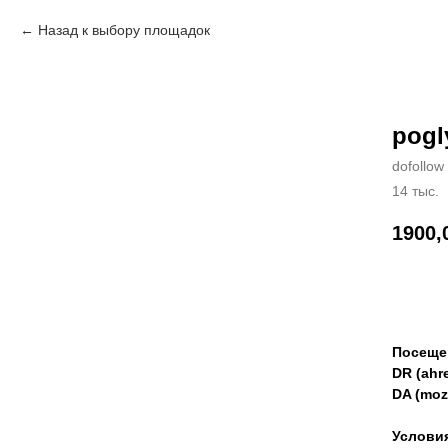
Назад к выбору площадок
pogl
dofollow
14 тыс.
1900,
Зак
Посеще
DR (ahre
DA (moz
Услови