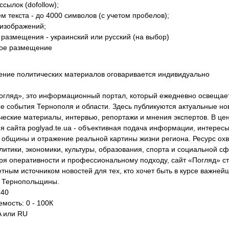
ссылок (dofollow);
м текста - до 4000 символов (с учетом пробелов);
 изображений;
 размещения - украинский или русский (на выбор)
ое размещение
ние политических материалов оговаривается индивидуально
огляд», это информационный портал, который ежедневно освещае
е события Тернополя и области. Здесь публикуются актуальные но
ческие материалы, интервью, репортажи и мнения экспертов. В це
я сайта poglyad.te.ua - объективная подача информации, интерес
 общины и отражение реальной картины жизни региона. Ресурс ох
литики, экономики, культуры, образования, спорта и социальной с
ря оперативности и профессиональному подходу, сайт «Погляд» с
етным источником новостей для тех, кто хочет быть в курсе важней
 Тернопольщины.
 40
мость: 0 - 100К
A или RU