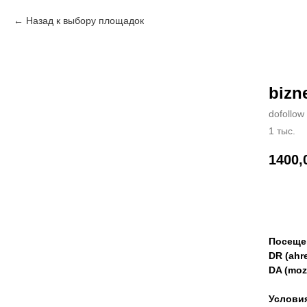
Назад к выбору площадок
bizn
dofollow
1 тыс.
1400,
Зак
Посеще
DR (ahre
DA (moz
Услови