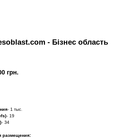
esoblast.com - Бізнес область
00
грн.
азать
ния
- 1 тыс.
fs)
- 19
)
- 34
я размещения: