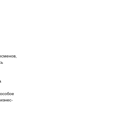
есменов,
сь
а
 особое
изнес-