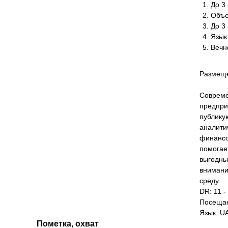
До 3 
Объе
До 3
Язык
Вечн
Размеще
Совреме
предпри
публику
аналити
финансо
помогае
выгодны
внимани
среду.
DR: 11 -
Посещае
Язык: U
Пометка, охват