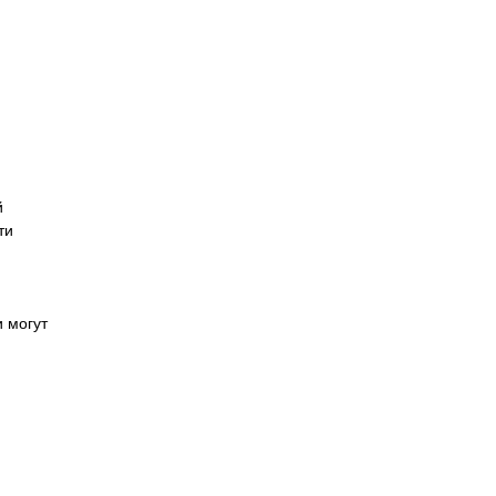
й
ти
 могут