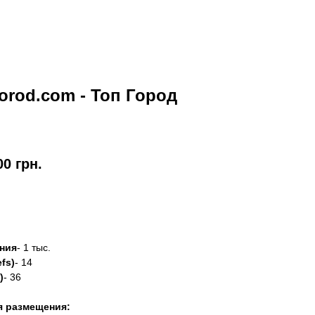
orod.com - Топ Город
00
грн.
азать
ния
- 1 тыс.
fs)
- 14
)
- 36
я размещения: