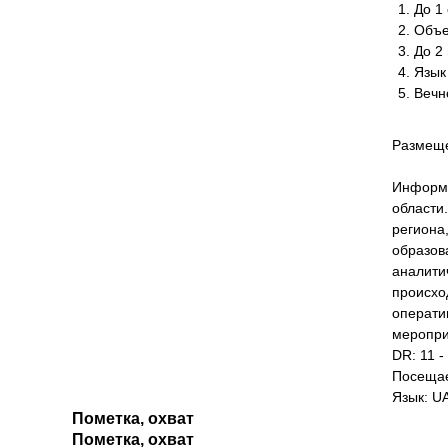
До 1 
Объе
До 2
Язык
Вечн
Размеще
Информа
области
региона
образов
аналити
происхо
операти
меропри
DR: 11 -
Посещае
Язык: U
Пометка, охват
Пометка, охват