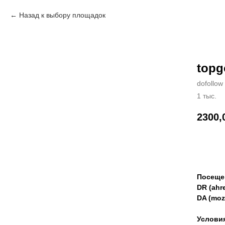
Назад к выбору площадок
topg
dofollow
1 тыс.
2300,
Зак
Посеще
DR (ahre
DA (moz
Услови