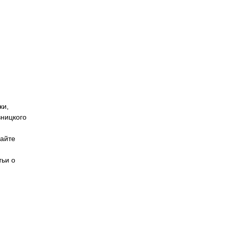
ки,
вницкого
сайте
тьи о