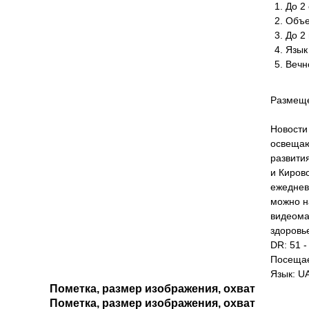
До 2 
Объе
До 2
Язык
Вечн
Размеще
Новости
освещаю
развити
и Киров
ежеднев
можно н
видеома
здоровь
DR: 51 -
Посещае
Язык: U
Пометка, размер изображения, охват
Пометка, размер изображения, охват