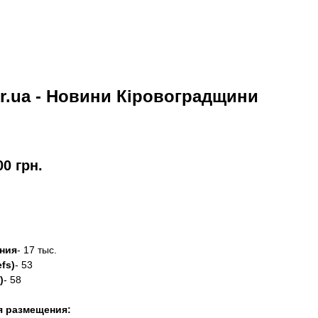
kr.ua - Новини Кіровоградщини
00
грн.
азать
ния
- 17 тыс.
fs)
- 53
)
- 58
я размещения: