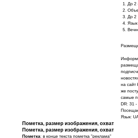
До 2 
Объе
До 2
Язык
Вечн
Размеще
Информа
размеща
подписч
новостя
на сайт 
же пост
самые п
DR: 31 -
Посещае
Язык: U
Пометка, размер изображения, охват
Пометка, размер изображения, охват
Пометка
: в конце текста пометка "реклама"