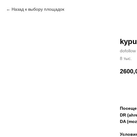
Назад к выбору площадок
kypu
dofollow
8 тыс.
2600,
Зак
Посеще
DR (ahre
DA (moz
Услови