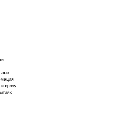
ти
льных
ормация
 и сразу
бытиях