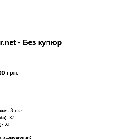
r.net - Без купюр
00
грн.
азать
8
ния
-
тыс.
fs)
- 37
)
- 39
я размещения: