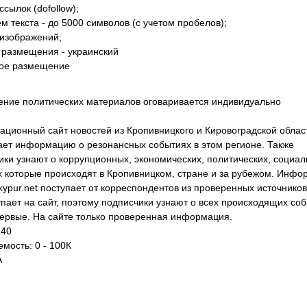
ссылок (dofollow);
м текста - до 5000 символов (с учетом пробелов);
 изображений;
 размещения - украинский
ое размещение
ние политических материалов оговаривается индивидуально
ционный сайт новостей из Кропивницкого и Кировоградской облас
ет информацию о резонансных событиях в этом регионе. Также
ики узнают о коррупционных, экономических, политических, социа
х которые происходят в Кропивницком, стране и за рубежом. Инф
kypur.net поступает от корреспондентов из проверенных источников
упает на сайт, поэтому подписчики узнают о всех происходящих со
ервые. На сайте только проверенная информация.
 40
мость: 0 - 100К
A