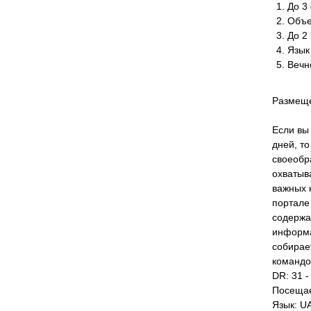
До 3 
Объе
До 2
Язык
Вечн
Размеще
Если вы
дней, т
своеобр
охватыв
важных 
портале
содержа
информа
собирае
командо
DR: 31 -
Посещае
Язык: U