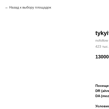
Назад к выбору площадок
tyky
nofollow
423 тыс.
13000
Зак
Посеще
DR (ahre
DA (moz
Услови