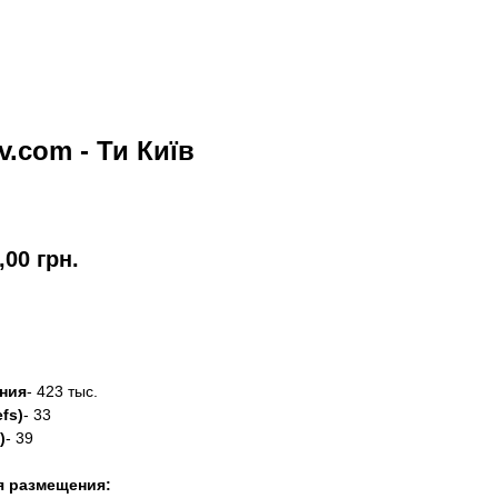
iv.com - Ти Київ
,00
грн.
азать
ния
- 423 тыс.
fs)
- 33
)
- 39
я размещения: