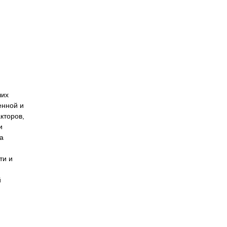
ших
енной и
кторов,
и
а
ти и
й