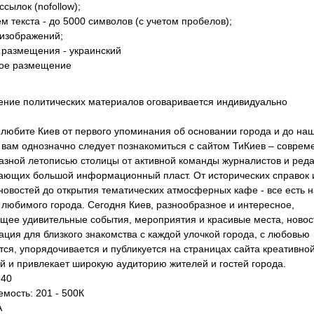
ссылок (nofollow);
м текста - до 5000 символов (с учетом пробелов);
 изображений;
 размещения - украинский
ое размещение
ние политических материалов оговаривается индивидуально
 любите Киев от первого упоминания об основании города и до на
о вам однозначно следует познакомиться с сайтом ТиКиев – соврем
азной летописью столицы от активной команды журналистов и реда
ающих большой информационный пласт. От исторических справок 
новостей до открытия тематических атмосферных кафе - все есть н
 любимого города. Сегодня Киев, разнообразное и интересное,
щее удивительные события, мероприятия и красивые места, новос
ция для близкого знакомства с каждой улочкой города, с любовью
тся, упорядочивается и публикуется на страницах сайта креативно
й и привлекает широкую аудиторию жителей и гостей города.
 40
мость: 201 - 500К
A