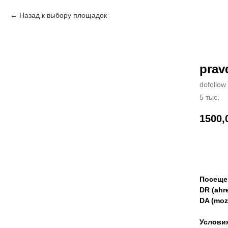
Назад к выбору площадок
prav
dofollow
5 тыс.
1500,
Зак
Посеще
DR (ahre
DA (moz
Услови