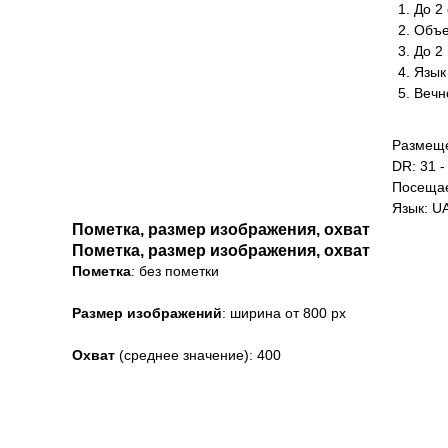
До 2 
Объе
До 2
Язык
Вечн
Размеще
DR: 31 -
Посещае
Язык: U
Пометка, размер изображения, охват
Пометка, размер изображения, охват
Пометка
: без пометки
Размер
изображений
: ширина от 800 px
Охват
(среднее значение): 400