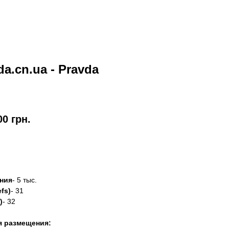
da.cn.ua - Pravda
00
грн.
азать
ния
- 5 тыс.
fs)
- 31
)
- 32
я размещения: