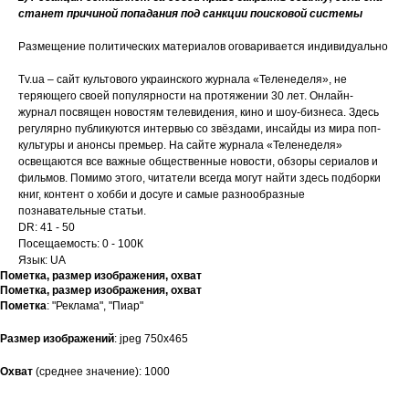
станет причиной попадания под санкции поисковой системы
Размещение политических материалов оговаривается индивидуально
Tv.ua – сайт культового украинского журнала «Теленеделя», не
теряющего своей популярности на протяжении 30 лет. Онлайн-
журнал посвящен новостям телевидения, кино и шоу-бизнеса. Здесь
регулярно публикуются интервью со звёздами, инсайды из мира поп-
культуры и анонсы премьер. На сайте журнала «Теленеделя»
освещаются все важные общественные новости, обзоры сериалов и
фильмов. Помимо этого, читатели всегда могут найти здесь подборки
книг, контент о хобби и досуге и самые разнообразные
познавательные статьи.
DR: 41 - 50
Посещаемость: 0 - 100К
Язык: UA
Пометка, размер изображения, охват
Пометка, размер изображения, охват
Пометка
: "Реклама", "Пиар"
Размер
изображений
: jpeg 750х465
Охват
(среднее значение): 1000