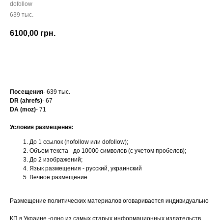
dofollow
639 тыс.
6100,00
грн.
Заказать
Посещения
- 639 тыс.
DR (ahrefs)
- 67
DA (moz)
- 71
Условия размещения:
До 1 ссылок (nofollow или dofollow);
Объем текста - до 10000 символов (с учетом пробелов);
До 2 изображений;
Язык размещения - русский, украинский
Вечное размещение
Размещение политических материалов оговаривается индивидуально
КП в Украине -одно из самых старых информационных издательств.