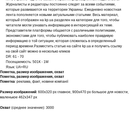
Журналисты и редакторы постоянно следят за всеми событиями,
которые развиваются на территории Украины. Ежедневно новостная
лента пополняется новыми актуальными статьями. Весь материал,
который отображен на kp.ua разделен на категории для того, чтобы
читатели могли узнавать информацию в интересующей их теме.
Представители платформы общаются с различными политиками,
экономистами для того, чтобы публиковать наиболее правдивую
информацию о той ситуации, которая сложилась в определенный
период времени.Разместить статью на сайте kp.ua и получить ссылку
на свой сайт можно в несколько кликов
DR: 61 - 70
Посещаемость: 501К - 1М
Язык: UA+RU
Пометка, размер изображения, охват
Пометка, размер изображения, охват
Пометка
: реклама, факт, новини компанії
Размер
изображений
: 600х320 рх главное, 900х470 рх большое для новости,
маленькое 462х347 рх
Охват
(среднее значение): 3000